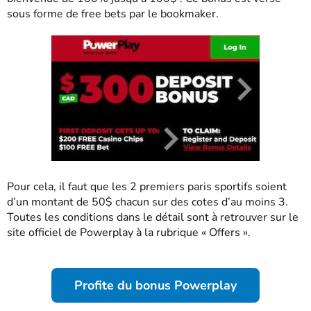
sous forme de free bets par le bookmaker.
Pour cela, il faut que les 2 premiers paris sportifs soient
d’un montant de 50$ chacun sur des cotes d’au moins 3.
Toutes les conditions dans le détail sont à retrouver sur le
site officiel de Powerplay à la rubrique « Offers ».
Profite du bonus Powerplay