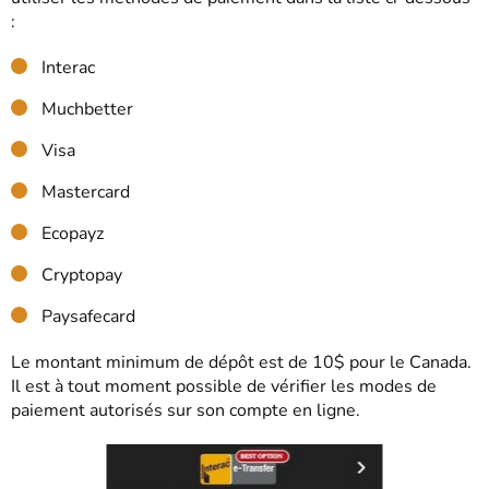
:
Interac
Muchbetter
Visa
Mastercard
Ecopayz
Cryptopay
Paysafecard
Le montant minimum de dépôt est de 10$ pour le Canada.
Il est à tout moment possible de vérifier les modes de
paiement autorisés sur son compte en ligne.