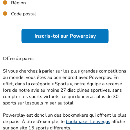
Région
Code postal
Inscris-toi sur Powerplay
Offre de paris
Si vous cherchez à parier sur les plus grandes compétitions
au monde, vous êtes au bon endroit avec Powerplay. En
effet, dans la catégorie « Sports », notre équipe a recensé
lors de notre avis au moins 27 disciplines sportives, sans
compter les sports virtuels, ce qui donnerait plus de 30
sports sur lesquels miser au total.
Powerplay est donc l’un des bookmakers qui offrent le plus
de paris. À titre d’exemple, le
bookmaker Leovegas
affiche
sur son site 15 sports différents.