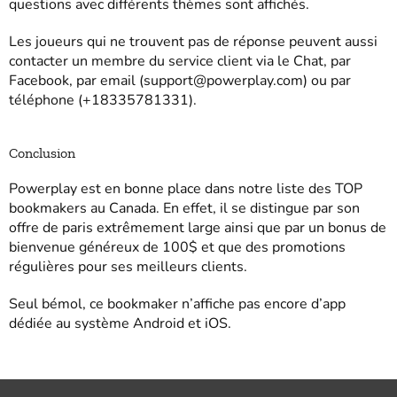
questions avec différents thèmes sont affichés.
Les joueurs qui ne trouvent pas de réponse peuvent aussi
contacter un membre du service client via le Chat, par
Facebook, par email (support@powerplay.com) ou par
téléphone (+18335781331).
Conclusion
Powerplay est en bonne place dans notre liste des TOP
bookmakers au Canada. En effet, il se distingue par son
offre de paris extrêmement large ainsi que par un bonus de
bienvenue généreux de 100$ et que des promotions
régulières pour ses meilleurs clients.
Seul bémol, ce bookmaker n’affiche pas encore d’app
dédiée au système Android et iOS.