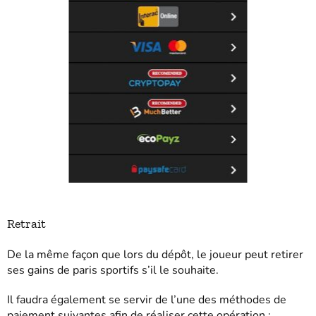
Retrait
De la même façon que lors du dépôt, le joueur peut retirer
ses gains de paris sportifs s’il le souhaite.
Il faudra également se servir de l’une des méthodes de
paiement suivantes afin de réaliser cette opération :