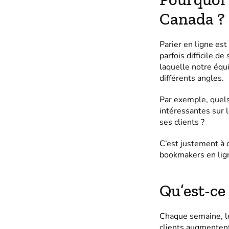
Canada ?
Parier en ligne est
parfois difficile de
laquelle notre équ
différents angles.
Par exemple, quel
intéressantes sur 
ses clients ?
C’est justement à c
bookmakers en lig
Qu’est-ce
Chaque semaine, l
clients augmenten