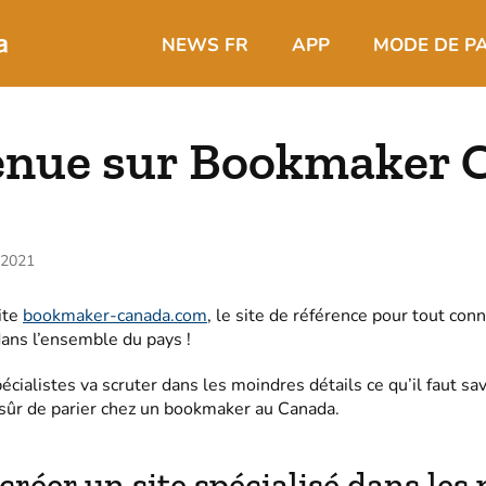
NEWS FR
APP
MODE DE P
enue sur Bookmaker 
 2021
ite
bookmaker-canada.com
, le site de référence pour tout con
dans l’ensemble du pays !
cialistes va scruter dans les moindres détails ce qu’il faut sav
sûr de parier chez un bookmaker au Canada.
réer un site spécialisé dans les 