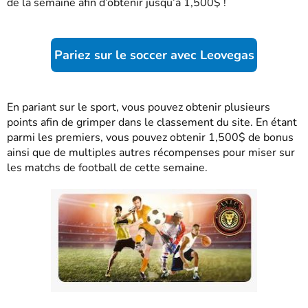
de la semaine afin d’obtenir jusqu’à 1,500$ !
Pariez sur le soccer avec Leovegas
En pariant sur le sport, vous pouvez obtenir plusieurs
points afin de grimper dans le classement du site. En étant
parmi les premiers, vous pouvez obtenir 1,500$ de bonus
ainsi que de multiples autres récompenses pour miser sur
les matchs de football de cette semaine.