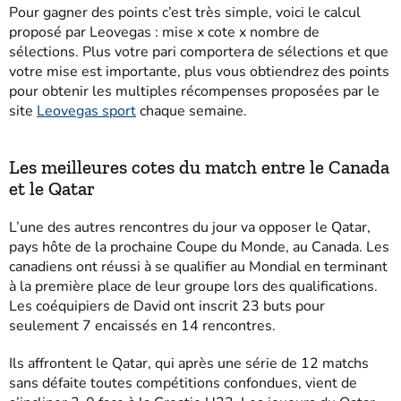
Pour gagner des points c’est très simple, voici le calcul
proposé par Leovegas : mise x cote x nombre de
sélections. Plus votre pari comportera de sélections et que
votre mise est importante, plus vous obtiendrez des points
pour obtenir les multiples récompenses proposées par le
site
Leovegas sport
chaque semaine.
Les meilleures cotes du match entre le Canada
et le Qatar
L’une des autres rencontres du jour va opposer le Qatar,
pays hôte de la prochaine Coupe du Monde, au Canada. Les
canadiens ont réussi à se qualifier au Mondial en terminant
à la première place de leur groupe lors des qualifications.
Les coéquipiers de David ont inscrit 23 buts pour
seulement 7 encaissés en 14 rencontres.
Ils affrontent le Qatar, qui après une série de 12 matchs
sans défaite toutes compétitions confondues, vient de