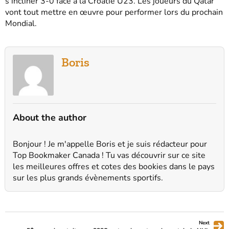
s’incliner 3-0 face à la Croatie U23. Les joueurs du Qatar
vont tout mettre en œuvre pour performer lors du prochain
Mondial.
Boris
About the author
Bonjour ! Je m'appelle Boris et je suis rédacteur pour
Top Bookmaker Canada ! Tu vas découvrir sur ce site
les meilleures offres et cotes des bookies dans le pays
sur les plus grands évènements sportifs.
Next