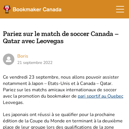
Pariez sur le match de soccer Canada –
Qatar avec Leovegas
Boris
21 septembre 2022
Ce vendredi 23 septembre, nous allons pouvoir assister
notamment à Japon – Etats-Unis et à Canada – Qatar.
Pariez sur les matchs amicaux internationaux de soccer
avec la promotion du bookmaker de
pari sportif au Quebec
Leovegas.
Les japonais ont réussi à se qualifier pour la prochaine
édition de la Coupe du Monde en terminant à la deuxième
place de leur groupe lors des qualifications de la zone