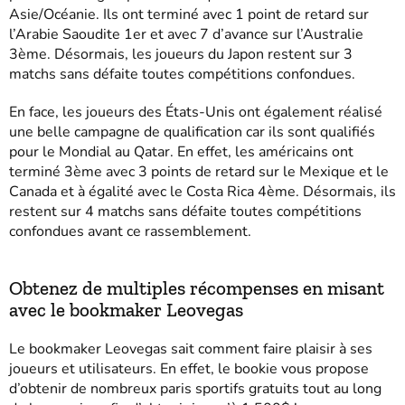
Asie/Océanie. Ils ont terminé avec 1 point de retard sur
l’Arabie Saoudite 1er et avec 7 d’avance sur l’Australie
3ème. Désormais, les joueurs du Japon restent sur 3
matchs sans défaite toutes compétitions confondues.
En face, les joueurs des États-Unis ont également réalisé
une belle campagne de qualification car ils sont qualifiés
pour le Mondial au Qatar. En effet, les américains ont
terminé 3ème avec 3 points de retard sur le Mexique et le
Canada et à égalité avec le Costa Rica 4ème. Désormais, ils
restent sur 4 matchs sans défaite toutes compétitions
confondues avant ce rassemblement.
Obtenez de multiples récompenses en misant
avec le bookmaker Leovegas
Le bookmaker Leovegas sait comment faire plaisir à ses
joueurs et utilisateurs. En effet, le bookie vous propose
d’obtenir de nombreux paris sportifs gratuits tout au long