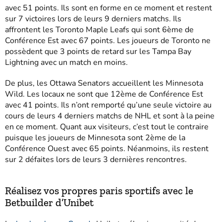
avec 51 points. Ils sont en forme en ce moment et restent
sur 7 victoires lors de leurs 9 derniers matchs. Ils
affrontent les Toronto Maple Leafs qui sont 6ème de
Conférence Est avec 67 points. Les joueurs de Toronto ne
possèdent que 3 points de retard sur les Tampa Bay
Lightning avec un match en moins.
De plus, les Ottawa Senators accueillent les Minnesota
Wild. Les locaux ne sont que 12ème de Conférence Est
avec 41 points. Ils n’ont remporté qu’une seule victoire au
cours de leurs 4 derniers matchs de NHL et sont à la peine
en ce moment. Quant aux visiteurs, c’est tout le contraire
puisque les joueurs de Minnesota sont 2ème de la
Conférence Ouest avec 65 points. Néanmoins, ils restent
sur 2 défaites lors de leurs 3 dernières rencontres.
Réalisez vos propres paris sportifs avec le
Betbuilder d’Unibet