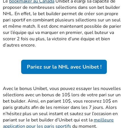
Le
bookmaker au Canada
Unibet a élargi sa capacité de
proposer de nombreuses sélections dans son bet builder
NHL. En effet, le bet builder permet de créer son propre
pari sportif en combinant plusieurs sélections sur un seul
et même match. Il est donc maintenant possible de parier
sur l’équipe qui va marquer en premier, quel buteur va
scorer 2 fois ou plus, la victoire d’une équipe et bien
d’autres encore.
Pariez sur la NHL avec Unibet !
Avec le bonus Unibet, vous pouvez essayer les nouvelles
sélections avec un bonus de 10$ lors de votre pari sur un
bet builder. Ainsi, en pariant 10$, vous recevrez 10$ en
paris gratuits afin de les remiser dans les 7 jours. Alors
n’hésitez plus un seul instant et sautez sur l’occasion en
pariant sur le bet builder d’Unibet qui est la
meilleure
application pour les paris sportifs
du moment.