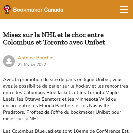
Misez sur la NHL et le choc entre
Colombus et Toronto avec Unibet
Antoine Bouchet
22 février 2022
Avec la promotion du site de paris en ligne Unibet, vous
avez la possibilité de parier sur le hockey et les rencontres
entre les Colombus Blue Jackets et les Toronto Maple
Leafs, les Ottawa Senators et les Minnesota Wild ou
encore entre les Florida Panthers et les Nashville
Predators. Profitez de l’offre du bookmaker Unibet pour
miser sur la NHL.
Les Colombus Blue Jackets sont 10ème de Conférence Est