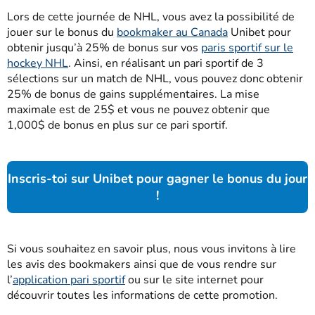
Lors de cette journée de NHL, vous avez la possibilité de
jouer sur le bonus du
bookmaker au Canada
Unibet pour
obtenir jusqu’à 25% de bonus sur vos
paris sportif sur le
hockey NHL
. Ainsi, en réalisant un pari sportif de 3
sélections sur un match de NHL, vous pouvez donc obtenir
25% de bonus de gains supplémentaires. La mise
maximale est de 25$ et vous ne pouvez obtenir que
1,000$ de bonus en plus sur ce pari sportif.
Inscris-toi sur Unibet pour gagner le bonus du jour
!
Si vous souhaitez en savoir plus, nous vous invitons à lire
les avis des bookmakers ainsi que de vous rendre sur
l’
application pari sportif
ou sur le site internet pour
découvrir toutes les informations de cette promotion.